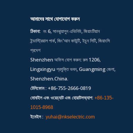
আমাদের সাথে যোগাযোগ করুন
ঠিকানা:
নং 6, সানঝুয়ালুন এভিনিউ, জিয়াংটিয়ান
ইন্ডাস্ট্রিয়াল পার্ক, জিং'আন কাউন্টি, ইচুন সিটি, জিয়াংসি
প্রদেশ
Shenzhen অফিস যোগ করুন: রুম 1206,
Lingxingyu প্রযুক্তি ভবন, Guangming জেলা,
Shenzhen.China.
টেলিফোন
: +86-755-2666-0819
মোবাইল এবং ওয়েচ্যাট এবং হোয়াটসঅ্যাপ:
+86-135-
1015-8968
ইমেইল
:
yuhai@nkselectric.com