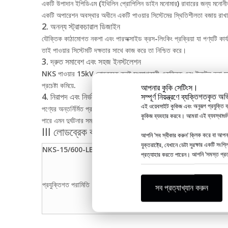
একটি উপাদান ইপিডিএম (ইথিলিন প্রোপিলিন ডাইন মনোমার) রাবারের জন্য মনোনীত কর
একটি অপারেশন অবস্থার অধীনে একটি পাওয়ার সিস্টেমের স্থিতিশীলতা বজায় রাখার
2. অনন্য স্ট্রাকচারাল ডিজাইন
যৌক্তিক কাঠামোগত নকশা এবং পারঅক্সাইড ক্রস-লিংকিং প্রক্রিয়া যা পণ্যটি কা
তাই পাওয়ার সিস্টেমটি দক্ষতার সাথে কাজ করে তা নিশ্চিত করে।
3. দ্রুত সমাবেশ এবং সহজ ইনস্টলেশন
NKS পাওয়ার 15kV লোডব্রেক কনুই সংযোগকারী একত্রিত এবং ইনস্টল করা সহজ। বক
প্রচেষ্টা কমিয়ে.
আপনার কুকি সেটিংস।
4. নিরাপদ এবং নির্ভরযোগ্য সংযোগ
সম্পূর্ণ নিয়ন্ত্রণে ব্যক্তিগতকৃত অ
এই ওয়েবসাইট কুকিজ এবং অনুরূপ প্রযুক্তি ব
পণ্যের অন্তর্নির্মিত প্রসার্য শক্তি বৃদ্ধির নকশা 400N এর একটি টান বল নিশ্
কুকিজ ব্যবহার করবে। আমরা এই ব্যবস্থাগুলির
পারে এমন দুর্ঘটনার সম্ভাবনাও কমিয়ে দেয়।
Ⅲ লোডব্রেক কনুই সংযোগকারীর বৈদ্যুতিক কর্মক্ষমতা পর
আপনি 'সব স্বীকার করুন' ক্লিক করে বা আপনার
যুক্তরাষ্ট্রে, যেখানে ডেটা সুরক্ষার একটি সং
NKS-15/600-LBI
আইটে
প্রত্যাহার করতে পারেন। আপনি 'সমস্ত প্রত্য
সিস্টেম
রেট কর
প্রযুক্তিগত পরামিতি
ফ্রিকো
সব প্রত্যাখ্যান করুন
আংশিক
ইমপালস