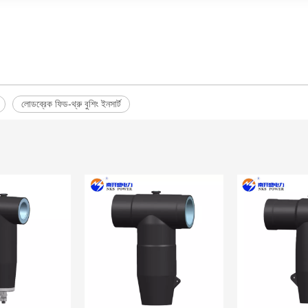
লোডব্রেক ফিড-থ্রু বুশিং ইনসার্ট