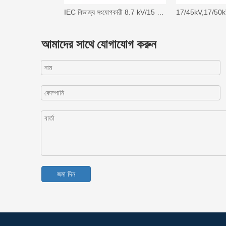
IEC বিভাজ্য সংযোগকারী 8.7 kV/15 kV, 630A, কাপলিং (রিয়ার) টি-বডি সংযোগকারী
আমাদের সাথে যোগাযোগ করুন
জমা দিন