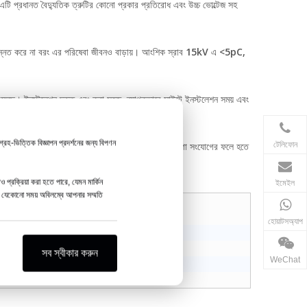
এটি প্রধানত বৈদ্যুতিক ত্রুটির কোনো প্রকার প্রতিরোধ এবং উচ্চ ভোল্টেজ সহ
ষমতা উন্নত করে না বরং এর পরিষেবা জীবনও বাড়ায়। আংশিক স্রাব 15kV এ <5pC,
য়েছে। ইনস্টলেশন দ্রুত এবং করা সহজ, ব্যাপকভাবে সাইটে ইনস্টলেশন সময় এবং
্রহ-ভিত্তিক বিজ্ঞাপন প্রদর্শনের জন্য বিপণন
টেলিফোন
াত্র পণ্যটিকে ব্যবহার করার জন্য নিরাপদ করে না কিন্তু আলগা সংযোগের ফলে হতে
প্রক্রিয়া করা হতে পারে, যেমন মার্কিন
ইমেইল
 আপনি যেকোনো সময় অবিলম্বে আপনার সম্মতি
মিটার
V
হোয়াটসঅ্যাপ
A
/5 মিনিট
সব স্বীকার করুন
WeChat
V＜5pC
V