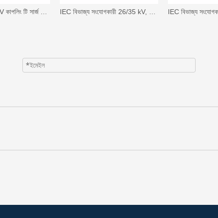
17/45kV,17/50kV কাপলিং টি সার্জ অ্যারেস্টার(17/45,17/50)
IEC বিভাজ্য সংযোগকারী 26/35 kV, 630A, T-বডি সংযোগকারী