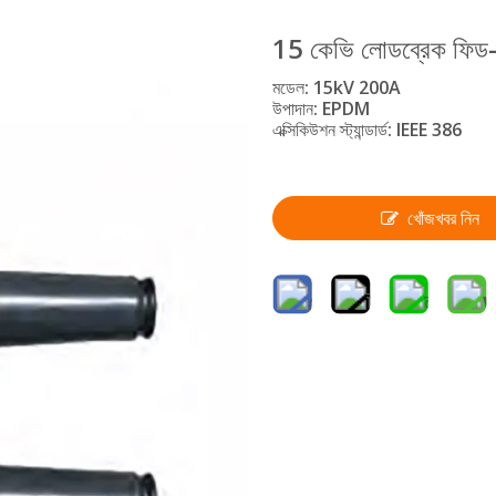
15 কেভি লোডব্রেক ফিড-থ্
মডেল: 15kV 200A
উপাদান: EPDM
এক্সিকিউশন স্ট্যান্ডার্ড: IEEE 386
খোঁজখবর নিন