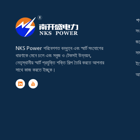
প
সং
জয়
NKS Power পরিবেশগত বন্ধুত্ব এবং স্মার্ট সংযোগের
সম
ধারণাকে মেনে চলে এবং সবুজ ও টেকসই উন্নয়ন,
নেতৃস্থানীয় স্মার্ট প্রযুক্তি শক্তি শিল্প তৈরি করতে আপনার
ইপ
সাথে কাজ করতে ইচ্ছুক।
আন