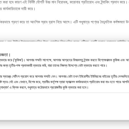
া হবে কারণ এই নির্দিষ্ট যৌগটি উচ্চ মান নিরোধক, করোনার প্রতিরোধ এবং ট্র্যাকিং প্রদান করে। 
 কার্যকারিতাকে দায়ী করে।
র্যকরভাবে গ্রহণ করে তা আংশিক স্রাব হ্রাস নিয়ে আসে। এটি শুধুমাত্র পণ্যের বৈদ্যুতিক কর্মক্
্স-টাইপ ট্রান্সফরমারগুলির উচ্চ-ভোল্টেজ লিডগুলির জন্য এটিতে একটি ডুয়াল-চ্যানেল হাউজিং র
ভিজ্ঞতা।
্যবহার করে ('কুকিজ')। আপনার সম্মতি সাপেক্ষে, আপনার আগ্রহের বিষয়বস্তু ট্র্যাক করতে বিশ্লেষণাত্মক কুকিজ এবং আগ
চিত করতে পারে, এমনকি কঠোর পরিবেশের পরিস্থিতিতেও সংযোগের স্থিতিশীলতা বজায় রাখে। এটি শুধুম
 জন্য তৃতীয়-পক্ষ প্রদানকারী ব্যবহার করি, যারা তাদের নিজস্ব উদ্দেশ্যে ডেটা ব্যবহার করতে পারে।
ামিতি
 স্বতন্ত্র সেটিংস প্রয়োগ করে আপনার সম্মতি দেন। আপনার ডেটা তখন ইউরোপীয় ইউনিয়নের বাইরের তৃতীয় দেশগুলিতেও 
শ্লিষ্ট স্তর নেই এবং যেখানে, বিশেষ করে, স্থানীয় কর্তৃপক্ষ দ্বারা অ্যাক্সেস কার্যকরভাবে প্রতিরোধ করা নাও হতে পারে৷
ম
প্যারা
াখ্যান' এ ক্লিক করলে, শুধুমাত্র কঠোরভাবে প্রয়োজনীয় কুকি ব্যবহার করা হবে।
 ভোল্টেজ
15k
া বর্তমান
200
য়েন্সি সহ্য ভোল্টেজ (AC)
42kV
 স্রাব
15k
 ভোল্টেজ
95k