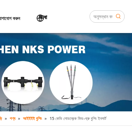
ভাষা
োগাযোগ করুন
»
»
»
15 কেভি লোডব্রেক ফিড-থ্রু বুশিং ইনসার্ট
়ি
পণ্য
আইইইই বুশিং