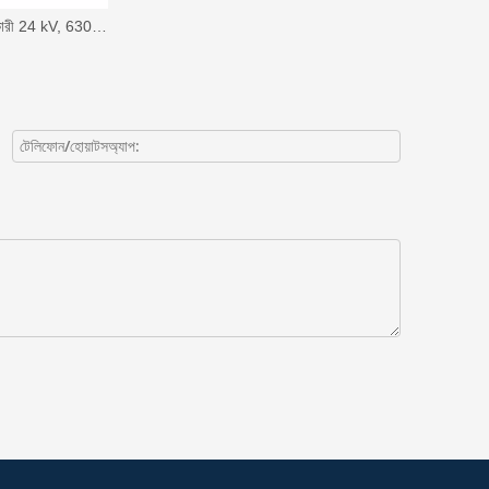
IEC বিভাজ্য সংযোগকারী 24 kV, 630A, সামনের টি-বডি সংযোগকারী