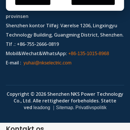
Industrial Park, Jing'an County, Yichun City, Jiangxi-
provinsen
Shenzhen kontor Tilføj: Værelse 1206, Lingxingyu
Technology Building, Guangming District, Shenzhen.
Tlf
.: +86-755-2666-0819
Mobil&Wechat&WhatsApp:
+86-135-1015-8968
E-mail
:
yuhai@nkselectric.com
Copyright ©
2026
Shenzhen NKS Power Technology
Co., Ltd. Alle rettigheder forbeholdes. Støtte
ved
｜
.
leadong
Sitemap
Privatlivspolitik
Kontakt os