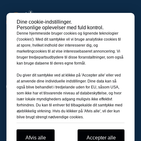
Dine cookie-indstillinger.
Personlige oplevelser med fuld kontrol.
Denne hjemmeside bruger cookies og lignende teknologier
('cookies'). Med dit samtykke vil vi bruge analytiske cookies til
NKS Power overholder konceptet om
at spore, hvilket indhold der interesserer dig, og
miljøvenlighed og smart forbindelse, og er villig til
marketingcookies til at vise interessebaseret annoncering. Vi
at arbejde sammen med dig for at skabe grøn og
bruger tredjepartsudbydere til disse foranstaltninger, som også
kan bruge dataene til deres egne formål.
bæredygtig udvikling, førende smart teknologi
kraftindustri.
Du giver dit samtykke ved at klikke på 'Accepter alle' eller ved
at anvende dine individuelle indstillinger. Dine data kan så
også blive behandlet i tredjelande uden for EU, såsom USA,
som ikke har et tilsvarende niveau af databeskyttelse, og hvor
Produktkategori
især lokale myndigheders adgang muligvis ikke effektivt
forhindres. Du kan til enhver tid tilbagekalde dit samtykke med
Hurtige links
øjeblikkelig virkning. Hvis du klikker på 'Afvis alle', vil der kun
blive brugt strengt nødvendige cookies.
Kontakt os
Adresse:
nr. 6, Sanzhualun Avenue, Xiangtian
Afvis alle
Accepter alle