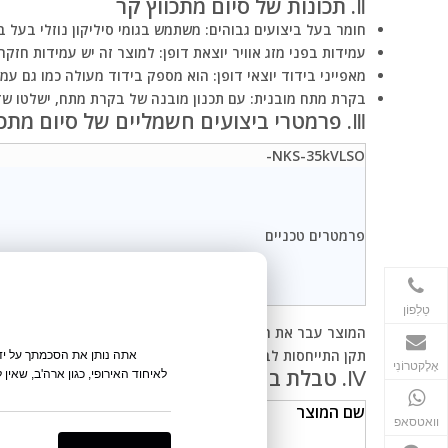
Ⅱ. תכונות של סיום מתכווץ קר
חומר בעל ביצועים גבוהים:
משתמש בגומי סיליקון נוזלי בעל ב
עמידות בפני מזג אוויר יוצאת דופן:
למוצר זה יש עמידות חזקה בפני UV ויכולת עמידה בפני מזג אוויר, השומר על ביצועים יצ
מאפייני בידוד יוצאי דופן:
הוא מספק בידוד מעולה כמו גם עמי
בקרת מתח מובנית:
עם תכנון מובנה של בקרת מתח, ישלטו שד
Ⅲ. פרמטרי ביצועים חשמליים של סיום מתכווץ בקור
NKS-35kVLSO-
פרמטרים טכניים
+86-135-1015-8968
טֵלֵפוֹן
המוצר עבר את הבדיקה וההסמכה של מכון המחקר החשמלי של סין (CEPRI) מרכז בדיקה ובדיקה של איכות ציוד חשמלי לת
תקן התייחסות לבדיקת סוג: IEC 60502-4:2010 GB/T 12706.4-2008
אתה נותן את הסכמתך על ידי
אֶלֶקטרוֹנִי
Ⅳ. טבלת בחירה לסיום מתכווץ בקור
לאיחוד האירופי, כגון ארה'ב, שאין
+86-135-1015-8968
שם המוצר
וואטסאפ