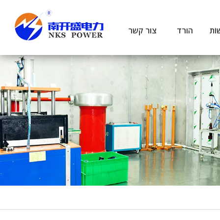
ׁוֹת
הורד
צור קשר