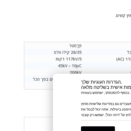
פָּרָמֶטֶר
ל
26/35 קילו וולט
(AC)
117kV/5 דקות
45kV＜10pC
200kV
בודקים באוויר
65kV, 60 מחזורים בסך הכל
הגדרות העוגיות שלך.
25-630 מ'מ
עובדים גם במדינות שלישיות מחוץ
הימנע ביעילות. אתה יכול לבטל את
קוד מוצר
96301SCI-SZ