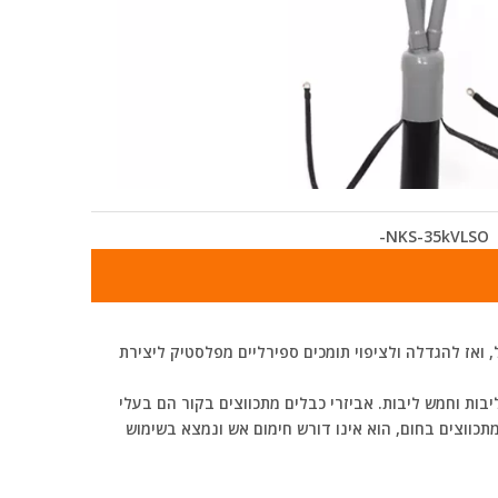
NKS-35kVLSO-
, ואז להגדלה ולציפוי תומכים ספירליים מפלסטיק ליצירת
0 ו-EPR חד ליבות, שתי ליבות, שלוש ליבות, ארבע ליבות וחמש ליבות. אביזרי כבלים מתכווצים בקור הם בעלי
מתכווצים בחום, הוא אינו דורש חימום אש ונמצא בשימוש