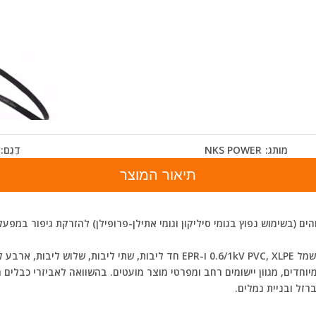
מותג:
NKS POWER
דֶגֶם:
תיאור המוצר
 (בשימוש נפוץ בגומי סיליקון וגומי אתילן-פרופילן) להזרקת גיפור במפעל
מוצרי אביזרי כבלים מתכווצים במתח בינוני מתאימים לכבלי חשמל .6/1kV PVC, XLPE
וחדים, מגוון יישומים רחב ומפרטי מוצר מועטים. בהשוואה לאביזרי כבלים 
רזל ובניית נמלים.