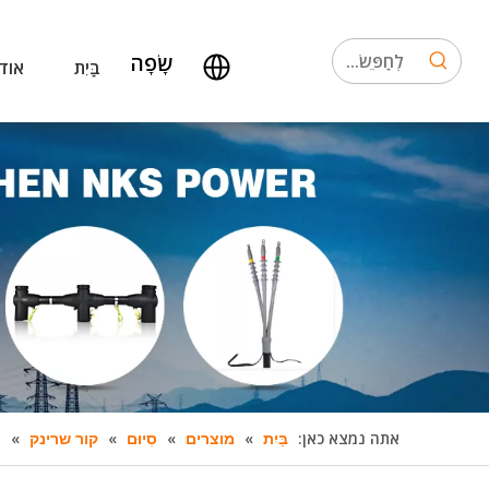
שָׂפָה
בַּיִת
אודו
אתה נמצא כאן:
»
»
»
»
ס
בַּיִת
מוצרים
סִיוּם
קור שרינק