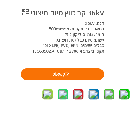
36kV קר כווץ סיום חיצוני
דגם: 36kV
מתאם גודל מקסימלי: 500mm²
חומר: גומי סיליקון נוזלי
יישום: סיום כבל (סוג חיצוני)
כבלים ישימים: XLPE, PVC, EPR וכו'.
תקני ביצוע: IEC60502.4, GB/T12706.4
לִשְׁאוֹל