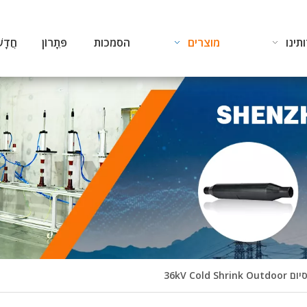
תינו
מוצרים
הסמכות
פִּתָרוֹן
חֲדָש
יום 36kV Cold Shrink Outdoor