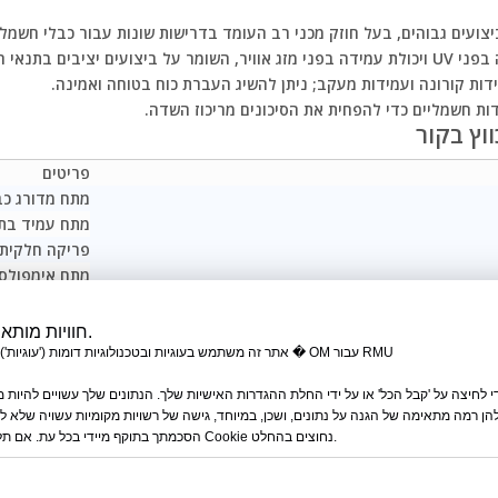
יצועים גבוהים, בעל חוזק מכני רב העומד בדרישות שונות עבור כבלי חשמל.
יבים בתנאי חוץ קשים.
דות קורונה ועמידות מעקב; ניתן להשיג העברת כוח בטוחה ואמינה.
ות חשמליים כדי להפחית את הסיכונים מריכוז השדה.
פריטים
מתח מדורג כב
מתח עמיד בתדר 
פריקה חלקית
מתח אימפולס
מחזורי חימום 
חתך כבל ישים
חוויות מותאמות אישית בשליטה מלאה.
אתר זה משתמש בעוגיות ובטכנולוגיות דומות ('עוגיות'). בכפוף להסכמתך, ישתמש בעוגיות � OM עבור RMU
עשיית החשמל
 לחיצה על 'קבל הכל' או על ידי החלת ההגדרות האישיות שלך. הנתונים שלך עשויים להיות מ
 להן רמה מתאימה של הגנה על נתונים, ושכן, במיוחד, גישה של רשויות מקומיות עשויה שלא ל
הסכמתך בתוקף מיידי בכל עת. אם תלחץ על 'דחה הכל', ישמשו רק קובצי Cookie נחוצים בהחלט.
חתך נומינלי (מ'ר)
קוד ערכה
NKS-35kVLSI-3/1
35-70