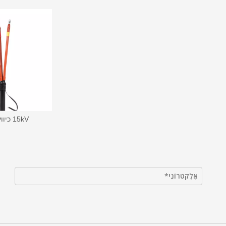
15kV כיווץ חום פנימי סיום