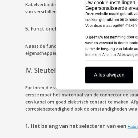
Uw cookie-instellingen.
Kabelverbindingsmethoden omvatten tussenverbindin
Gepersonaliseerde ervar
van verschillende soorten krimpbare kabelconnecto
Deze website maakt gebruik va
cookies gebruikt om bij te hou
Voor deze maatregelen maken w
5. Functionele vereisten
U geeft uw toestemming door op
worden verwerkt in derde land
Naast de fundamentele verbindings-, isolatie- en a
name de toegang van lokale auto
eigenschappen nodig zijn, zoals explosieveilige, b
intrekken. Als u op 'Alles weiger
Ⅳ. Sleutelfactoren bij het selecter
Alles afwijzen
Factoren die van invloed zijn op de keuze van door 
eerste moet het materiaal van de connector de sp
een kabel om goed elektrisch contact te maken. Af
corrosiebestendigheid ook de omstandigheden waar
1. Het belang van het selecteren van een
Fabri