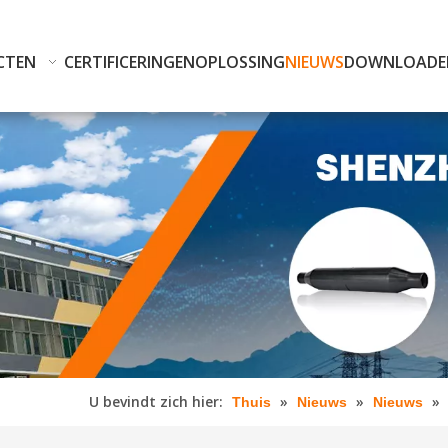
CTEN
CERTIFICERINGEN
OPLOSSING
NIEUWS
DOWNLOADE
U bevindt zich hier:
»
»
»
Thuis
Nieuws
Nieuws