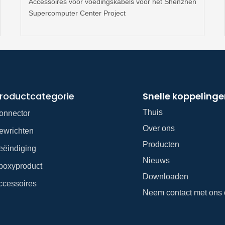
Accessoires voor voedingskabels voor het Shenzhen
Supercomputer Center Project
roductcategorie
Snelle koppeling
Thuis
onnector
Over ons
ewrichten
Producten
eëindiging
Nieuws
poxyproduct
Downloaden
ccessoires
Neem contact met ons