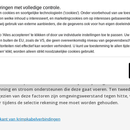
gen, terminalverbindingen, aftakverbindingen en andere. Vers
ingen met volledige controle.
ren.
n cookies en soortgelijke technologieën ('cookies'). Onder voorbehoud van uw to
den welke inhoud u interesseert, en marketingcookies om op interesses gebaseerde
ij gebruik van externe aanbieders, die de gegevens ook voor hun eigen doelein
 'Alles accepteren' te klikken of door uw individuele instellingen toe te passen.
en buiten de EU, zoals de VS, die geen overeenkomstig niveau van gegevensbes
fdichtingsfuncties kunnen bij sommige speciale toepassingen d
riteiten niet effectief kan worden verhinderd. U kunt uw toestemming te allen tijd
randwerende of UV-bestendige eigenschappen.
en' klikt, worden alleen strikt noodzakelijke cookies gebruikt.
en van krimpkouskabeljonits
warmte krimpbare kabelconnectoren zijn talrijk en gevarieerd o
anning en stroom ondersteunen die deze gaat voeren. Ten twe
gezien van deze factoren zijn omgevingsweerstand tegen hitte,
 tijdens de selectie rekening mee moet worden gehouden.
kant van krimpkabelverbindingen