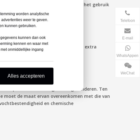
chillende aansluitmethoden vereisen het gebruik
estemming worden analytische
 advertenties weer te geven.
Telefoon
den kunnen gebruiken.
 Uw gegevens kunnen dan ook
E-mail
cherming kennen en waar met
oor hitte krimpbare kabelverbindingen extra
e met onmiddellijke ingang
WhatsAppen
WeChat
Alles accepteren
m hun prestaties en veiligheid te garanderen. Ten
ede moet de maat ervan overeenkomen met die van
 vochtbestendigheid en chemische