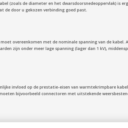
el (zoals de diameter en het dwarsdoorsnedeoppervlak) is erg b
dat de door u gekozen verbinding goed past.
 moet overeenkomen met de nominale spanning van de kabel. An
arden zijn onder meer lage spanning (lager dan 1 kV), middensp
nlijke invloed op de prestatie-eisen van warmtekrimpbare kabe
oeten bijvoorbeeld connectoren met uitstekende weersbestend