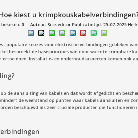
Hoe kiest u krimpkouskabelverbindingen
n bekeken:
0
Auteur: Site-editor Publicatietijd: 25-07-2025 Her
 populaire keuzes voor elektrische verbindingen gebleken vanw
tikel bespreekt de basisprincipes van door warmte krimpbare k
n ertoe doen. Installatie- en onderhoudsaspecten komen ook aan
ding?
 op de aansluiting van kabels en dat wordt afgedicht en besch
indert de weerstand op punten waar kabels aansluiten en zorgt 
rden beschouwd als zeer cruciale producten die functioneren
verbindingen