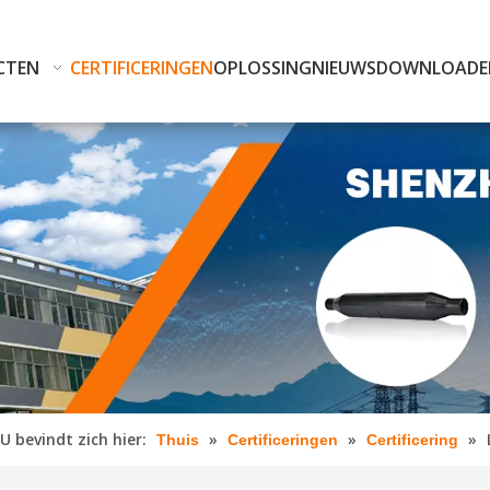
CTEN
CERTIFICERINGEN
OPLOSSING
NIEUWS
DOWNLOADE
U bevindt zich hier:
»
»
»
Thuis
Certificeringen
Certificering