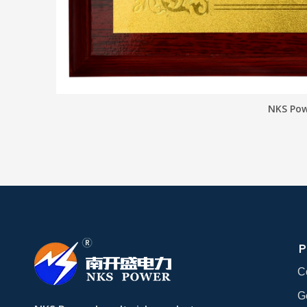
NKS Pow
P
C
G