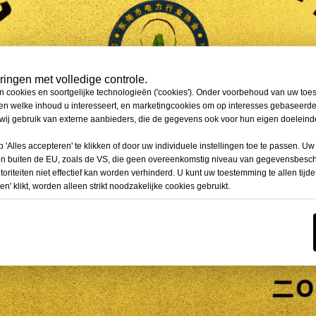
ingen met volledige controle.
n cookies en soortgelijke technologieën ('cookies'). Onder voorbehoud van uw to
den welke inhoud u interesseert, en marketingcookies om op interesses gebaseerde
ij gebruik van externe aanbieders, die de gegevens ook voor hun eigen doelein
 'Alles accepteren' te klikken of door uw individuele instellingen toe te passen.
en buiten de EU, zoals de VS, die geen overeenkomstig niveau van gegevensbes
riteiten niet effectief kan worden verhinderd. U kunt uw toestemming te allen tijd
en' klikt, worden alleen strikt noodzakelijke cookies gebruikt.