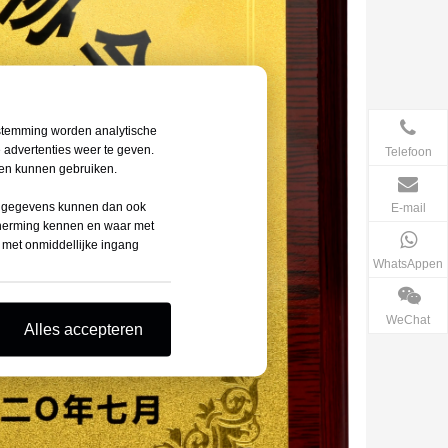
estemming worden analytische
 advertenties weer te geven.
Telefoon
den kunnen gebruiken.
 Uw gegevens kunnen dan ook
E-mail
cherming kennen en waar met
e met onmiddellijke ingang
WhatsAppen
WeChat
Alles accepteren