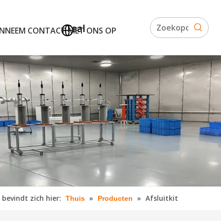
Taal
N
NEEM CONTACT MET ONS OP
 bevindt zich hier:
»
»
Afsluitkit
Thuis
Producten