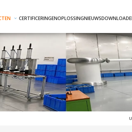
CTEN
CERTIFICERINGEN
OPLOSSING
NIEUWS
DOWNLOADE
U