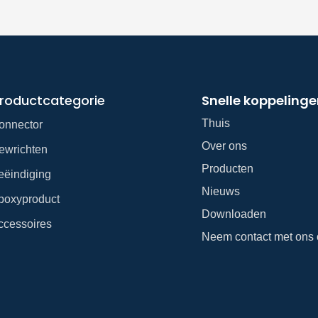
roductcategorie
Snelle koppeling
Thuis
onnector
Over ons
ewrichten
Producten
eëindiging
Nieuws
poxyproduct
Downloaden
ccessoires
Neem contact met ons