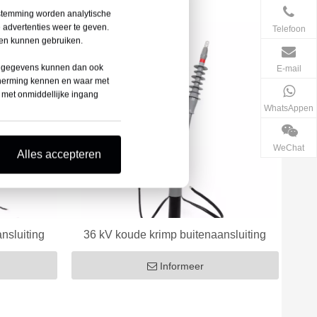
estemming worden analytische
 advertenties weer te geven.
Telefoon
den kunnen gebruiken.
 Uw gegevens kunnen dan ook
E-mail
cherming kennen en waar met
e met onmiddellijke ingang
WhatsAppen
WeChat
Alles accepteren
nsluiting
36 kV koude krimp buitenaansluiting
Informeer