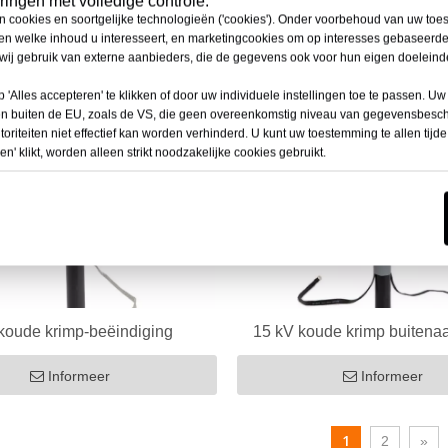
ingen met volledige controle.
n cookies en soortgelijke technologieën ('cookies'). Onder voorbehoud van uw to
den welke inhoud u interesseert, en marketingcookies om op interesses gebaseerde
ij gebruik van externe aanbieders, die de gegevens ook voor hun eigen doelein
 'Alles accepteren' te klikken of door uw individuele instellingen toe te passen.
en buiten de EU, zoals de VS, die geen overeenkomstig niveau van gegevensbes
riteiten niet effectief kan worden verhinderd. U kunt uw toestemming te allen tijd
en' klikt, worden alleen strikt noodzakelijke cookies gebruikt.
koude krimp-beëindiging
15 kV koude krimp buitenaa
Informeer
Informeer
1
2
»