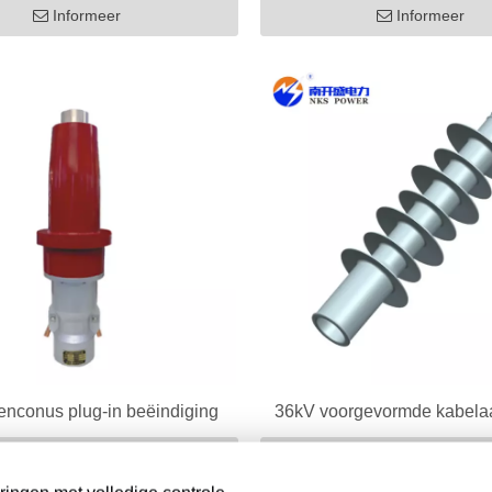
Informeer
Informeer
enconus plug-in beëindiging
36kV voorgevormde kabelaa
Informeer
Informeer