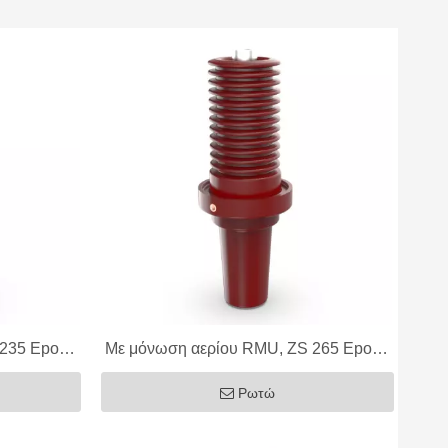
 235 Epoxy
Με μόνωση αερίου RMU, ZS 265 Epoxy
250A
Bushing, 12kV 630/1250A
Ρωτώ