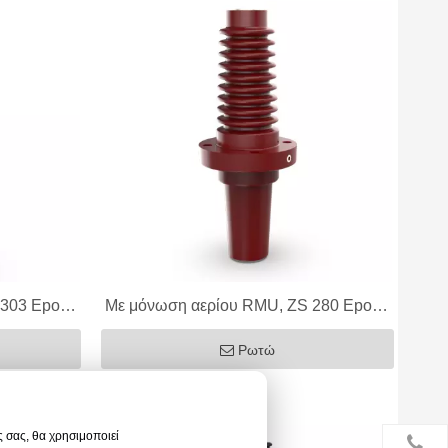
 303 Epoxy
Με μόνωση αερίου RMU, ZS 280 Epoxy
250A
Bushing, 12kV 630/1250A
Ρωτώ
ς σας, θα χρησιμοποιεί