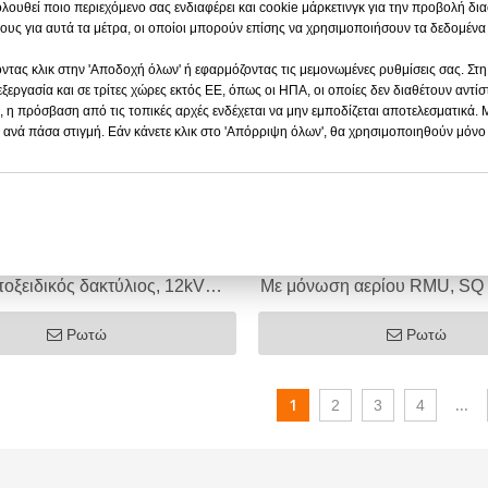
λουθεί ποιο περιεχόμενο σας ενδιαφέρει και cookie μάρκετινγκ για την προβολή δι
υς για αυτά τα μέτρα, οι οποίοι μπορούν επίσης να χρησιμοποιήσουν τα δεδομένα
ντας κλικ στην 'Αποδοχή όλων' ή εφαρμόζοντας τις μεμονωμένες ρυθμίσεις σας. Στη
ξεργασία και σε τρίτες χώρες εκτός ΕΕ, όπως οι ΗΠΑ, οι οποίες δεν διαθέτουν αντί
, η πρόσβαση από τις τοπικές αρχές ενδέχεται να μην εμποδίζεται αποτελεσματικά. 
 ανά πάσα στιγμή. Εάν κάνετε κλικ στο 'Απόρριψη όλων', θα χρησιμοποιηθούν μόν
οξειδικός δακτύλιος, 12kV
Με μόνωση αερίου RMU, SQ
630/1250A
Bushing, 12kV 630/1
Ρωτώ
Ρωτώ
1
...
2
3
4