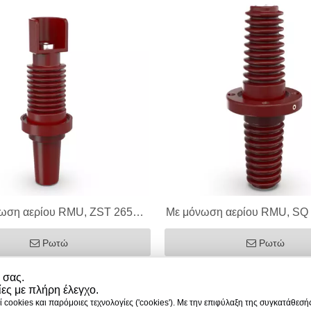
ωση αερίου RMU, ZST 265
Με μόνωση αερίου RMU, SQ
 Bushing, 12kV 630/1250A
Bushing, 12kV 630/1
Ρωτώ
Ρωτώ
 σας.
ίες με πλήρη έλεγχο.
 cookies και παρόμοιες τεχνολογίες ('cookies'). Με την επιφύλαξη της συγκατάθεσή