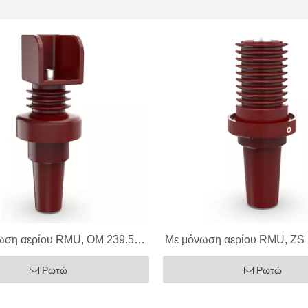
ωση αερίου RMU, OM 239.5
Με μόνωση αερίου RMU, ZS
ός δακτύλιος, 12kV 630/1250A
Bushing, 12kV 630/1
Ρωτώ
Ρωτώ