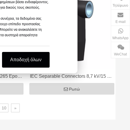
αφημίσεων βάσει ενδιαφέροντος.
Τηλέφωνο
 για δικούς τους σκοπούς.
 συνέχεια, τα δεδομένα σας
E-mail
στοιχο επίπεδο προστασίας
Μπορείτε να ανακαλέσετε τη
ο τα αυστηρά απαραίτητα
WhatsApp
WeChat
Αποδοχή όλων
 265 Epoxy
IEC Separable Connectors 8,7 kV/15 kV,
250A
630A, Front T-Body Connector
Ρωτώ
10
»