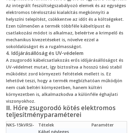
Az integrált feszültségszabályozó elemek és az egységes
elektromos térelosztási kialakítás megkönnyíti a
helyszíni telepítést, csökkentve az időt és a költségeket.
Ezen túlmenően a termék többféle kábeltípust és
csatlakozási módot is alkalmaz, beleértve a krimpelő és
mechanikus kivezetéseket is, növelve ezzel a
sokoldalúságot és a rugalmasságot.
4. Időjárásállóság és UV-védelem
A zsugorodó kábelcsatlakozás erős időjárásállóságot és
UV-védelmet mutat, így biztosítva a hosszú távú stabil
működést zord környezeti feltételek mellett is. Ez
lehetővé teszi, hogy a termék megbízhatóan működjön
nem csak beltéri környezetben, hanem kültéri
környezetben is, alkalmazkodva a különféle éghajlati
viszonyokhoz.
Ⅲ. Hőre zsugorodó kötés elektromos
teljesítményparaméterei
NKS-15kVRSI-
Tételek
Paraméter
Kábel névleges