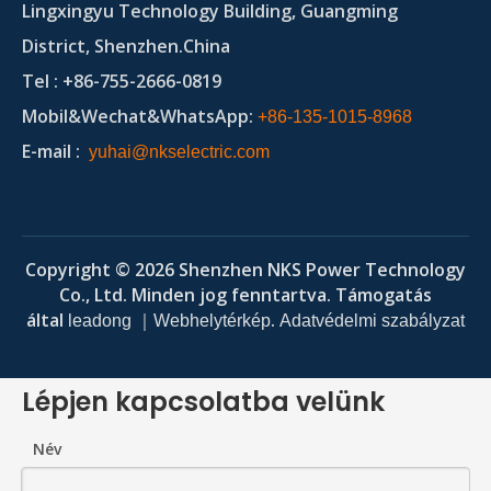
Lingxingyu Technology Building, Guangming
District, Shenzhen.China
Tel
: +86-755-2666-0819
Mobil&Wechat&WhatsApp:
+86-135-1015-8968
E-mail
:
yuhai@nkselectric.com
Copyright ©
2026
Shenzhen NKS Power Technology
Co., Ltd. Minden jog fenntartva. Támogatás
által
｜
.
leadong
Webhelytérkép
Adatvédelmi szabályzat
Lépjen kapcsolatba velünk
Név