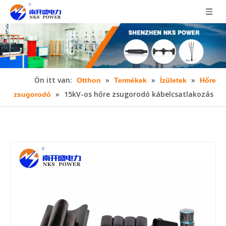
Ön itt van:
»
»
»
Otthon
Termékek
Ízületek
Hőre
»
15kV-os hőre zsugorodó kábelcsatlakozás
zsugorodó