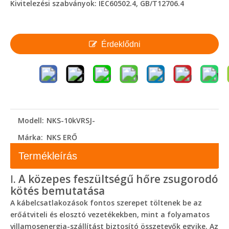
Kivitelezési szabványok: IEC60502.4, GB/T12706.4
Érdeklődni
Modell:
NKS-10kVRSJ-
Márka:
NKS ERŐ
Termékleírás
Ⅰ. A közepes feszültségű hőre zsugorodó
kötés bemutatása
A kábelcsatlakozások fontos szerepet töltenek be az
erőátviteli és elosztó vezetékekben, mint a folyamatos
villamosenergia-szállítást biztosító összetevők egyike. Az