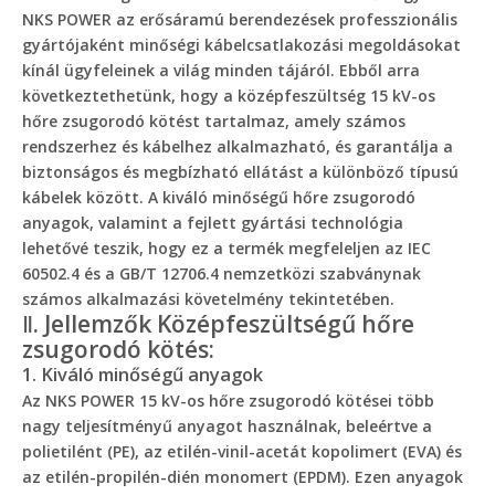
NKS POWER az erősáramú berendezések professzionális
gyártójaként minőségi kábelcsatlakozási megoldásokat
kínál ügyfeleinek a világ minden tájáról. Ebből arra
következtethetünk, hogy a középfeszültség 15 kV-os
hőre zsugorodó kötést tartalmaz, amely számos
rendszerhez és kábelhez alkalmazható, és garantálja a
biztonságos és megbízható ellátást a különböző típusú
kábelek között. A kiváló minőségű hőre zsugorodó
anyagok, valamint a fejlett gyártási technológia
lehetővé teszik, hogy ez a termék megfeleljen az IEC
60502.4 és a GB/T 12706.4 nemzetközi szabványnak
számos alkalmazási követelmény tekintetében.
Ⅱ. Jellemzők Középfeszültségű hőre
zsugorodó kötés:
1. Kiváló minőségű anyagok
Az NKS POWER 15 kV-os hőre zsugorodó kötései több
nagy teljesítményű anyagot használnak, beleértve a
polietilént (PE), az etilén-vinil-acetát kopolimert (EVA) és
az etilén-propilén-dién monomert (EPDM). Ezen anyagok