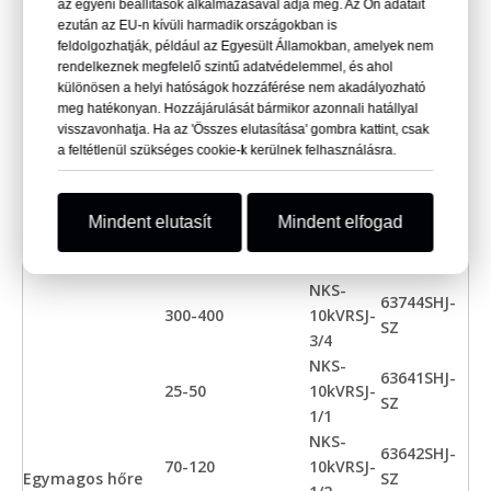
az egyéni beállítások alkalmazásával adja meg. Az Ön adatait
Termék neve
keresztmetszet
Kit kód
Termékkód
ezután az EU-n kívüli harmadik országokban is
(mm²)
feldolgozhatják, például az Egyesült Államokban, amelyek nem
NKS-
rendelkeznek megfelelő szintű adatvédelemmel, és ahol
63741SHJ-
25-50
10kVRSJ-
különösen a helyi hatóságok hozzáférése nem akadályozható
SZ
meg hatékonyan. Hozzájárulását bármikor azonnali hatállyal
3/1
visszavonhatja. Ha az 'Összes elutasítása' gombra kattint, csak
NKS-
63742SHJ-
a feltétlenül szükséges cookie-k kerülnek felhasználásra.
70-120
10kVRSJ-
3 magos hőre
SZ
3/2
zsugorodó
NKS-
Mindent elutasít
Mindent elfogad
kötések
63743SHJ-
150-240
10kVRSJ-
SZ
3/3
NKS-
63744SHJ-
300-400
10kVRSJ-
SZ
3/4
NKS-
63641SHJ-
25-50
10kVRSJ-
SZ
1/1
NKS-
63642SHJ-
70-120
10kVRSJ-
Egymagos hőre
SZ