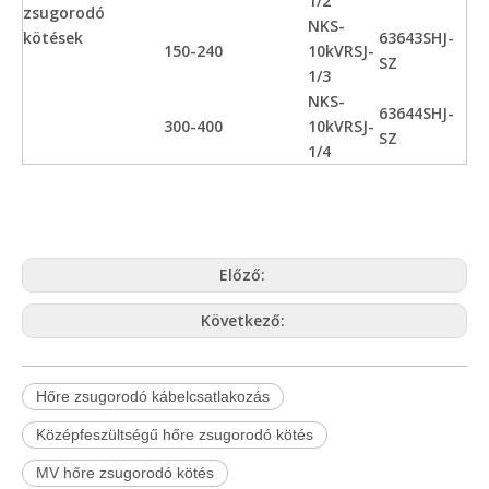
1/2
zsugorodó
NKS-
kötések
63643SHJ-
150-240
10kVRSJ-
SZ
1/3
NKS-
63644SHJ-
300-400
10kVRSJ-
SZ
1/4
Előző:
Következő:
Hőre zsugorodó kábelcsatlakozás
Középfeszültségű hőre zsugorodó kötés
MV hőre zsugorodó kötés