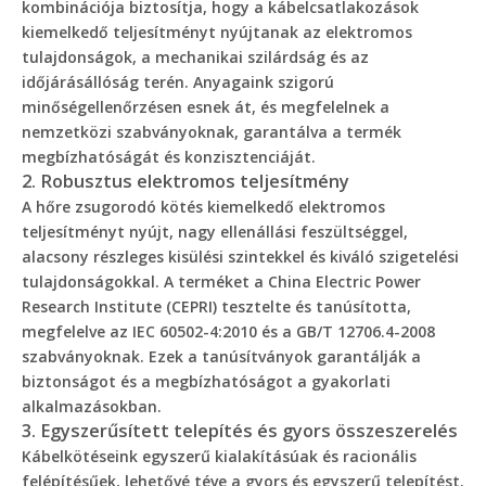
kombinációja biztosítja, hogy a kábelcsatlakozások
kiemelkedő teljesítményt nyújtanak az elektromos
tulajdonságok, a mechanikai szilárdság és az
időjárásállóság terén. Anyagaink szigorú
minőségellenőrzésen esnek át, és megfelelnek a
nemzetközi szabványoknak, garantálva a termék
megbízhatóságát és konzisztenciáját.
2. Robusztus elektromos teljesítmény
A hőre zsugorodó kötés kiemelkedő elektromos
teljesítményt nyújt, nagy ellenállási feszültséggel,
alacsony részleges kisülési szintekkel és kiváló szigetelési
tulajdonságokkal. A terméket a China Electric Power
Research Institute (CEPRI) tesztelte és tanúsította,
megfelelve az IEC 60502-4:2010 és a GB/T 12706.4-2008
szabványoknak. Ezek a tanúsítványok garantálják a
biztonságot és a megbízhatóságot a gyakorlati
alkalmazásokban.
3. Egyszerűsített telepítés és gyors összeszerelés
Kábelkötéseink egyszerű kialakításúak és racionális
felépítésűek, lehetővé téve a gyors és egyszerű telepítést.