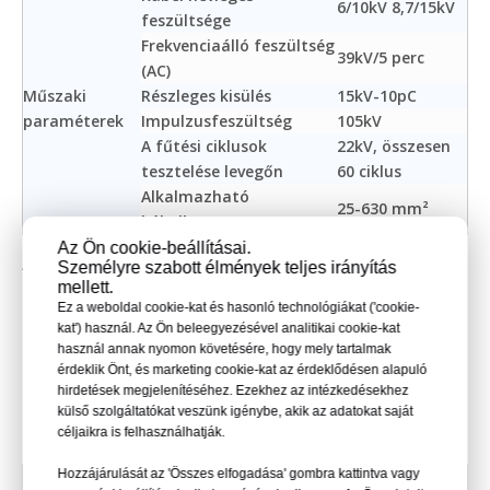
6/10kV 8,7/15kV
feszültsége
Frekvenciaálló feszültség
39kV/5 perc
(AC)
Műszaki
Részleges kisülés
15kV-10pC
paraméterek
Impulzusfeszültség
105kV
A fűtési ciklusok
22kV, összesen
tesztelése levegőn
60 ciklus
Alkalmazható
25-630 mm²
kábelkeresztmetszet
Az Ön cookie-beállításai.
A termék megfelelt a Kínai Villamosenergia-kutató
Személyre szabott élmények teljes irányítás
mellett.
Intézet (CEPRI) Energiaipari Elektromos Berendezések
Ez a weboldal cookie-kat és hasonló technológiákat ('cookie-
Minőségi Ellenőrző és Tesztelő Központjának
kat') használ. Az Ön beleegyezésével analitikai cookie-kat
ellenőrzésén és tanúsításán.
használ annak nyomon követésére, hogy mely tartalmak
Típusvizsgálati referenciaszabvány: IEC 60502-4:2010
érdeklik Önt, és marketing cookie-kat az érdeklődésen alapuló
GB/T 12706.4-2008
hirdetések megjelenítéséhez. Ezekhez az intézkedésekhez
Ⅳ. Kiválasztási táblázat hőre zsugorodó
külső szolgáltatókat veszünk igénybe, akik az adatokat saját
céljaikra is felhasználhatják.
kötésekhez
Hozzájárulását az 'Összes elfogadása' gombra kattintva vagy
Névleges