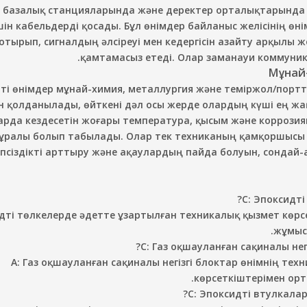
 базалық станцияларында және деректер орталықтарында Ep
шін кабельдерді қосады. Бұл өнімдер байланыс желісінің өні
отырып, сигналдың әлсіреуі мен кедергісін азайту арқылы
қамтамасыз етеді. Олар заманауи коммуни
ті өнімдер мұнай-химия, металлургия және теміржол/порт
н қолданылады, өйткені дәл осы жерде олардың күші ең жақс
арда кездесетін жоғары температура, қысым және коррози
ұралы болып табылады. Олар тек техниканың қамқоршысы 
іпсіздікті арттыру және ақаулардың пайда болуын, сонда
С: Эпоксидті
идті төлкелерде әдетте ұзартылған техникалық қызмет көр
жұмыс
С: Газ оқшауланған сақиналы нег
A: Газ оқшауланған сақиналы негізгі блоктар өнімнің т
көрсеткіштерімен орт
С: Эпоксидті втулкала