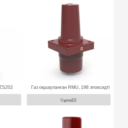
 ZS202
Газ оқшауланған RMU, 198 эпоксидті
30/1250А
втулка
Сұрау