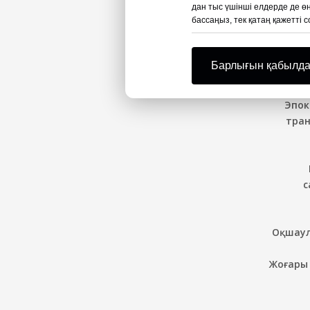
дан тыс үшінші елдерде де өң
NKS әл
бассаңыз, тек қатаң қажетті
э
ерітін
Барлығын қабылд
Эпок
тран
с
Оқшаул
Жоғары 