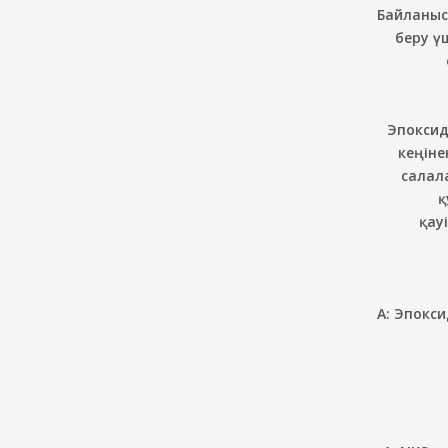
Байланыс
беру ү
Эпоксид
кеңіне
салал
қ
қау
A: Эпокс