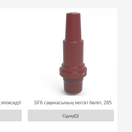
эпоксидті
SF6 сақинасының негізгі бөлігі, 285
эпоксидті төлке
Сұрау