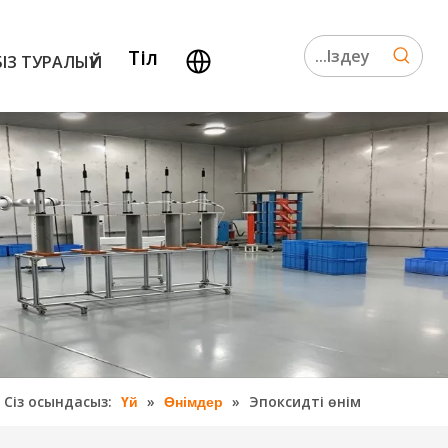
Тіл
БІЗ ТУРАЛЫ
ҮЙ
Сіз осындасыз:
»
»
Эпоксидті өнім
Үй
Өнімдер