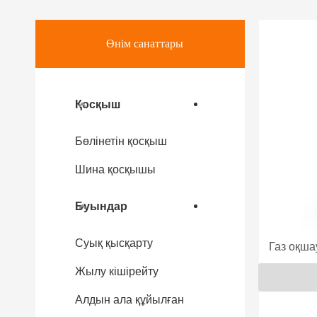
Өнім санаттары
Қосқыш
Бөлінетін қосқыш
Шина қосқышы
Буындар
Суық қысқарту
Газ оқша
Жылу кішірейту
Алдын ала құйылған