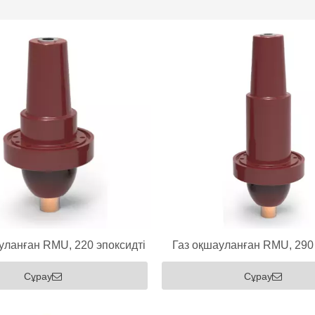
уланған RMU, 220 эпоксидті
Газ оқшауланған RMU, 290 
втулка
втулка
Сұрау
Сұрау