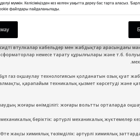
делуі мүмкін. Келісіміңізден кез келген уақытта дереу бас тарта аласыз. 'Ба
емдегі энергетикалық жабдықтардың жетекші өндірушілеріні
 cookie файлдары пайдаланылады.
поксидті втулкаларды және газбен оқшауланған сақина нег
ділерінің кең ауқымын ұсынады. Бұл өнімдер электр ағыныны
отырып, жоғары оқшаулауды және қолдауды қамтамасыз ет
амау
Б
Ⅰ
сидті втулкалар кабельдер мен жабдықтар арасындағы м
сформаторлар немесе тарату құрылғылары және т.б. болуы
мех
Бұл газ оқшаулау технологиясын қолданатын озық қуат ж
алмақты, қарапайым техникалық қызмет көрсетуді және қа
аудың жоғары өнімділігі:
жоғары вольтты орталарда оқшаул
механикалық беріктік:
әртүрлі механикалық жүктемелер ке
Өте жақсы химиялық төзімділік:
әртүрлі химиялық заттарда