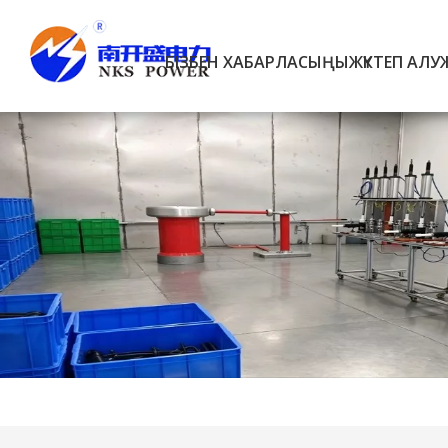
БІЗБЕН ХАБАРЛАСЫҢЫ
ЖҮКТЕП АЛУ