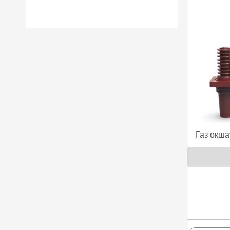
Газ оқш
эпок