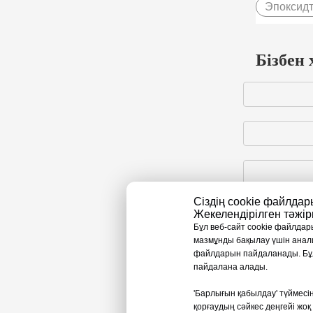
Эпоксидт
Бізбен
Сіздің cookie файлда
Жекелендірілген тәжір
Бұл веб-сайт cookie файлдары
мазмұнды бақылау үшін анали
Жіберу
файлдарын пайдаланады. Бұл 
пайдалана алады.
'Барлығын қабылдау' түймесін
қорғаудың сәйкес деңгейі жоқ