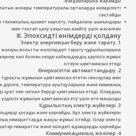
жағдайларына жарамды.
ылатын жоғары температуралы орталарда өнімділікті
сақтайды.
е техникалық қызмет көрсету, пайдалану шығындары
мен тоқтап қалу уақытын азайту үшін жасалған.
Ⅲ. Эпоксидті өнімдерді қолдану
1. Электр энергиясын беру және тарату
е жоғары вольтты желілердегі тарату құрылғыларына
ернеу көп болған кезде кабельдердің қауіпсіз жұмыс
істеуін қамтамасыз етеді.
2. Өнеркәсіптік автоматтандыру
ң тұрақты жұмысын қамтамасыз ететін сенсорлар мен
да дірілге, температура ауытқуларына және химиялық
і қуат пен сигнал беруді қамтамасыз етеді. Олардың
ің үздіксіз жұмысын қамтамасыз ету үшін өте маңызды.
3. Құрылыстың электр жүйелері
льдерді қосады және қорғайды. Бұл электр жүйелерін
арлық ғимараттарда жақсы жұмыс істейді. Олар электр
қатар ғимаратты және ішіндегі адамдарды қорғайды.
4. Коммуникациялық желілер