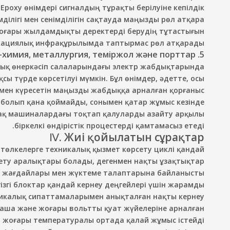
oxy өнімдері сигналдың тұрақты берілуіне кепілдік
мділігі мен сенімділігін сақтауда маңызды рөл атқара
 жоғары жылдамдықты деректерді берудің тұтастығын
кациялық инфрақұрылымда таптырмас рөл атқарады.
5. Мұнай-химия, металлургия, теміржол және порттар
тық өнеркәсіп салаларындағы электр жабдықтарында
ы түрде көрсетілуі мүмкін. Бұл өнімдер, әдетте, осы
ямен күресетін маңызды жабдыққа арналған қорғаныс
болып қана қоймайды, сонымен қатар жұмыс кезінде
й-ақ машиналардағы тоқтап қалуларды азайту арқылы
біркелкі өндірістік процестерді қамтамасыз етеді.
Ⅳ. Жиі қойылатын сұрақтар
 төлкелерге техникалық қызмет көрсету циклі қандай?
сету аралықтары болады, дегенмен нақты ұзақтықтар
 жағдайлары мен жүктеме талаптарына байланысты.
ізгі блоктар қандай кернеу деңгейлері үшін жарамды?
ехникалық сипаттамаларымен анықталған нақты кернеу
аша және жоғары вольтты қуат жүйелеріне арналған.
р жоғары температуралы ортада қалай жұмыс істейді?