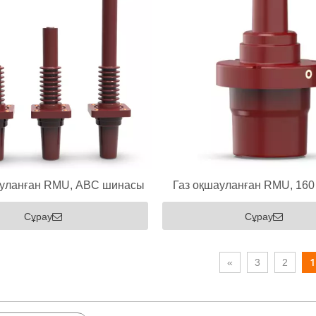
ауланған RMU, ABC шинасы
Газ оқшауланған RMU, 160 
сидті төлке, 12кВ 630А
төлке, 12кВ 250А
Сұрау
Сұрау
1
»
3
2