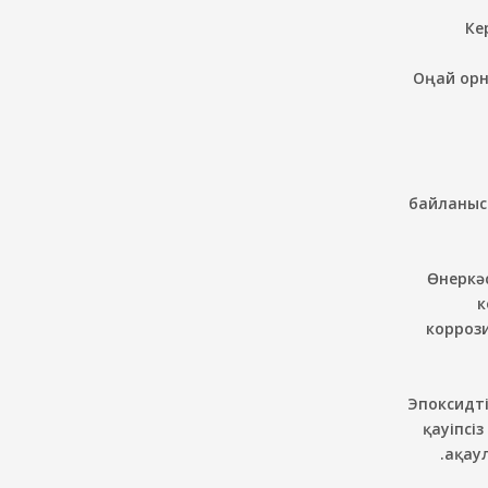
Ке
Оңай орн
байланыст
Өнеркә
к
коррози
Эпоксидті
қауіпсі
ақау