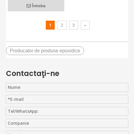
epoxidică ABC, 12kV
Întreba
630A
1
2
3
»
Producator de produse epoxidice
Contactaţi-ne