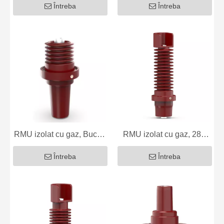
Întreba
Întreba
RMU izolat cu gaz, Bucșă
RMU izolat cu gaz, 289
epoxidică ZS202, 35kV
Bucșă epoxidice, 24kV
Întreba
Întreba
630/1250A
630/1250A