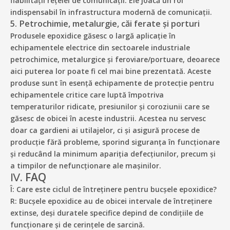
fiabilității rețelei de comunicații. Ele joacă un rol
indispensabil în infrastructura modernă de comunicații.
5. Petrochimie, metalurgie, căi ferate și porturi
Produsele epoxidice găsesc o largă aplicație în
echipamentele electrice din sectoarele industriale
petrochimice, metalurgice și feroviare/portuare, deoarece
aici puterea lor poate fi cel mai bine prezentată. Aceste
produse sunt în esență echipamente de protecție pentru
echipamentele critice care luptă împotriva
temperaturilor ridicate, presiunilor și coroziunii care se
găsesc de obicei în aceste industrii. Acestea nu servesc
doar ca gardieni ai utilajelor, ci și asigură procese de
producție fără probleme, sporind siguranța în funcționare
și reducând la minimum apariția defecțiunilor, precum și
a timpilor de nefuncționare ale mașinilor.
Ⅳ. FAQ
Î: Care este ciclul de întreținere pentru bucșele epoxidice?
R: Bucșele epoxidice au de obicei intervale de întreținere
extinse, deși duratele specifice depind de condițiile de
funcționare și de cerințele de sarcină.