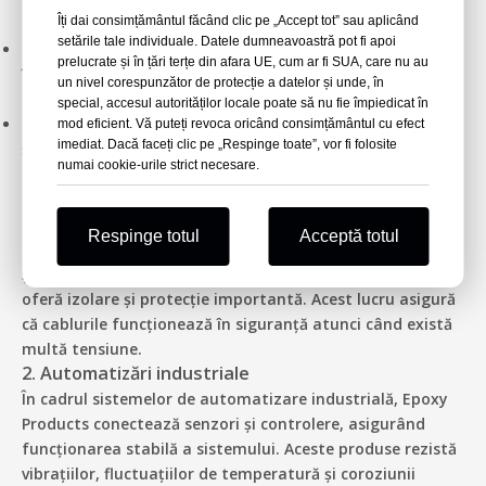
Îți dai consimțământul făcând clic pe „Accept tot” sau aplicând
condiții de mediu.
setările tale individuale. Datele dumneavoastră pot fi apoi
Rezistență remarcabilă la căldură:
Menține performanța
prelucrate și în țări terțe din afara UE, cum ar fi SUA, care nu au
în medii cu temperatură ridicată, aplicabilă diverselor
un nivel corespunzător de protecție a datelor și unde, în
sisteme de alimentare.
special, accesul autorităților locale poate să nu fie împiedicat în
Instalare și întreținere ușoară:
Conceput pentru instalare
mod eficient. Vă puteți revoca oricând consimțământul cu efect
imediat. Dacă faceți clic pe „Respinge toate”, vor fi folosite
și întreținere convenabilă, reducând costurile
numai cookie-urile strict necesare.
operaționale și timpul de nefuncționare.
Ⅲ. Aplicații ale produsului epoxidic
1. Transmisia și distribuția energiei electrice
Respinge totul
Acceptă totul
Epoxy Products conectează cablurile de transformatoare
și aparate de comutare în liniile de înaltă tensiune. Ele
oferă izolare și protecție importantă. Acest lucru asigură
că cablurile funcționează în siguranță atunci când există
multă tensiune.
2. Automatizări industriale
În cadrul sistemelor de automatizare industrială, Epoxy
Products conectează senzori și controlere, asigurând
funcționarea stabilă a sistemului. Aceste produse rezistă
vibrațiilor, fluctuațiilor de temperatură și coroziunii