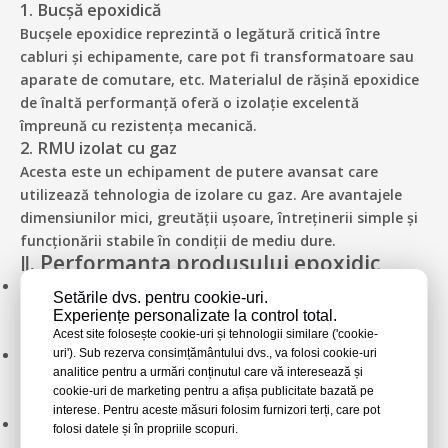
1. Bucșă epoxidică
Bucșele epoxidice reprezintă o legătură critică între
cabluri și echipamente, care pot fi transformatoare sau
aparate de comutare, etc. Materialul de rășină epoxidice
de înaltă performanță oferă o izolație excelentă
împreună cu rezistența mecanică.
2. RMU izolat cu gaz
Acesta este un echipament de putere avansat care
utilizează tehnologia de izolare cu gaz. Are avantajele
dimensiunilor mici, greutății ușoare, întreținerii simple și
funcționării stabile în condiții de mediu dure.
Ⅱ. Performanța produsului epoxidic
Performanță ridicată de izolație:
Utilizează materiale
Setările dvs. pentru cookie-uri.
rășini epoxidice de înaltă performanță pentru a asigura
Experiențe personalizate la control total.
siguranța izolației în medii de înaltă tensiune.
Acest site folosește cookie-uri și tehnologii similare ('cookie-
uri'). Sub rezerva consimțământului dvs., va folosi cookie-uri
Rezistență mecanică superioară:
Proiectat pentru a
analitice pentru a urmări conținutul care vă interesează și
rezista la solicitări mecanice, asigurând stabilitate la
cookie-uri de marketing pentru a afișa publicitate bazată pe
diferite sarcini mecanice.
interese. Pentru aceste măsuri folosim furnizori terți, care pot
Rezistență chimică excelentă:
rezistă la coroziune de la
folosi datele și în propriile scopuri.
diverse substanțe chimice, potrivite pentru mai multe