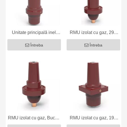
Unitate principală inel
RMU izolat cu gaz, 290
SF6, bucșă epoxidice 285
Bucșă epoxidică
Întreba
Întreba
RMU izolat cu gaz, Bucșă
RMU izolat cu gaz, 198
epoxidice 220
Bucșă epoxidică