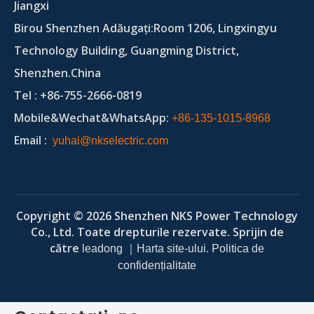
Jiangxi
Birou Shenzhen Adăugați:Room 1206, Lingxingyu
Technology Building, Guangming District,
Shenzhen.China
Tel
: +86-755-2666-0819
Mobile&Wechat&WhatsApp:
+86-135-1015-8968
Email
:
yuhai@nkselectric.com
Copyright ©
2026
Shenzhen NKS Power Technology
Co., Ltd. Toate drepturile rezervate. Sprijin de
către
｜
.
leadong
Harta site-ului
Politica de
confidențialitate