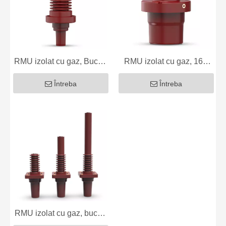
RMU izolat cu gaz, Bucșă
RMU izolat cu gaz, 160
epoxidice 230, 12kV 250A
Bucsa epoxidica, 12kV
Întreba
Întreba
250A
RMU izolat cu gaz, bucșă