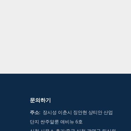
문의하기
주소:
장시성 이춘시 징안현 샹티안 산업
단지 싼주알룬 애비뉴 6호