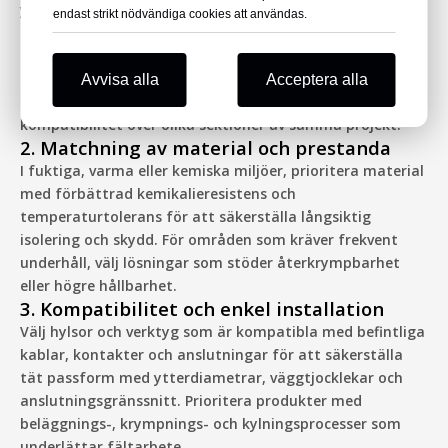
ytterdiametern på det område som ska täckas. Välj
endast strikt nödvändiga cookies att användas.
sedan lämplig produkt baserat på erforderligt
krympförhållande och återstående täckningslängd.
Prioritera serier som erbjuder flera diametrar och
Avvisa alla
Acceptera alla
krympningsförhållanden för att säkerställa enhetlig
kompatibilitet över olika sektioner av samma projekt.
2. Matchning av material och prestanda
I fuktiga, varma eller kemiska miljöer, prioritera material
med förbättrad kemikalieresistens och
temperaturtolerans för att säkerställa långsiktig
isolering och skydd. För områden som kräver frekvent
underhåll, välj lösningar som stöder återkrympbarhet
eller högre hållbarhet.
3. Kompatibilitet och enkel installation
Välj hylsor och verktyg som är kompatibla med befintliga
kablar, kontakter och anslutningar för att säkerställa
tät passform med ytterdiametrar, väggtjocklekar och
anslutningsgränssnitt. Prioritera produkter med
beläggnings-, krympnings- och kylningsprocesser som
underlättar fältarbete.