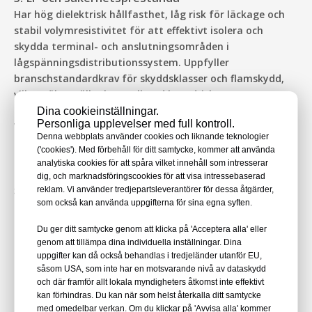
Har hög dielektrisk hållfasthet, låg risk för läckage och
stabil volymresistivitet för att effektivt isolera och
skydda terminal- och anslutningsområden i
lågspänningsdistributionssystem. Uppfyller
branschstandardkrav för skyddsklasser och flamskydd,
vilket säkerställer kontrollerad brandrisk.
4. Mekaniskt skydd och hållbarhet
Dina cookieinställningar.
Personliga upplevelser med full kontroll.
Värmekrympslang ger enastående mekaniskt skydd mot
Denna webbplats använder cookies och liknande teknologier
nötning, slitage och inträngning av fukt. RMU
('cookies'). Med förbehåll för ditt samtycke, kommer att använda
testverktyg och testkabelbrickor betonar strukturell
analytiska cookies för att spåra vilket innehåll som intresserar
styrka och stöttålighet för långvarig fälthållbarhet.
dig, och marknadsföringscookies för att visa intressebaserad
5. Kvalitet och certifiering
reklam. Vi använder tredjepartsleverantörer för dessa åtgärder,
som också kan använda uppgifterna för sina egna syften.
Tillverkade under strikta processer och råvarukontroller,
uppfyller produkterna vanliga miljö- och
Du ger ditt samtycke genom att klicka på 'Acceptera alla' eller
säkerhetsstandarder som RoHS, vilket möjliggör global
genom att tillämpa dina individuella inställningar. Dina
upphandling och distribution i olika regioner.
uppgifter kan då också behandlas i tredjeländer utanför EU,
Ⅲ. Urvalsrekommendationer
såsom USA, som inte har en motsvarande nivå av dataskydd
och där framför allt lokala myndigheters åtkomst inte effektivt
1. Välj Baserat på diameter och krympförhållande
kan förhindras. Du kan när som helst återkalla ditt samtycke
När du väljer värmekrympslang, mät först
med omedelbar verkan. Om du klickar på 'Avvisa alla' kommer