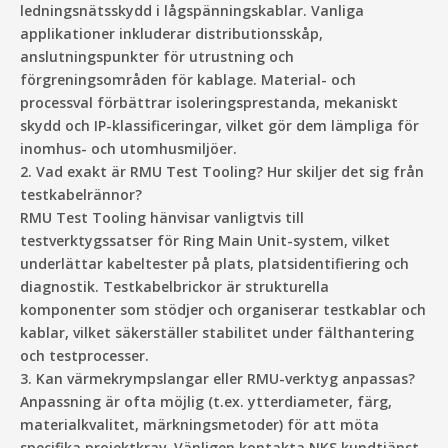
ledningsnätsskydd i lågspänningskablar. Vanliga
applikationer inkluderar distributionsskåp,
anslutningspunkter för utrustning och
förgreningsområden för kablage. Material- och
processval förbättrar isoleringsprestanda, mekaniskt
skydd och IP-klassificeringar, vilket gör dem lämpliga för
inomhus- och utomhusmiljöer.
2. Vad exakt är RMU Test Tooling? Hur skiljer det sig från
testkabelrännor?
RMU Test Tooling hänvisar vanligtvis till
testverktygssatser för Ring Main Unit-system, vilket
underlättar kabeltester på plats, platsidentifiering och
diagnostik. Testkabelbrickor är strukturella
komponenter som stödjer och organiserar testkablar och
kablar, vilket säkerställer stabilitet under fälthantering
och testprocesser.
3. Kan värmekrympslangar eller RMU-verktyg anpassas?
Anpassning är ofta möjlig (t.ex. ytterdiameter, färg,
materialkvalitet, märkningsmetoder) för att möta
specifika projektkrav. Vänligen kontakta NKS kundtjänst