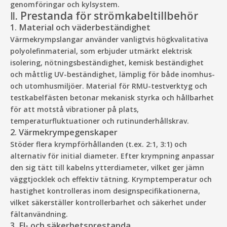
genomföringar och kylsystem.
Ⅱ. Prestanda för strömkabeltillbehör
1. Material och väderbeständighet
Värmekrympslangar använder vanligtvis högkvalitativa
polyolefinmaterial, som erbjuder utmärkt elektrisk
isolering, nötningsbeständighet, kemisk beständighet
och måttlig UV-beständighet, lämplig för både inomhus-
och utomhusmiljöer. Material för RMU-testverktyg och
testkabelfästen betonar mekanisk styrka och hållbarhet
för att motstå vibrationer på plats,
temperaturfluktuationer och rutinunderhållskrav.
2. Värmekrympegenskaper
Stöder flera krympförhållanden (t.ex. 2:1, 3:1) och
alternativ för initial diameter. Efter krympning anpassar
den sig tätt till kabelns ytterdiameter, vilket ger jämn
väggtjocklek och effektiv tätning. Krymptemperatur och
hastighet kontrolleras inom designspecifikationerna,
vilket säkerställer kontrollerbarhet och säkerhet under
fältanvändning.
3. El- och säkerhetsprestanda