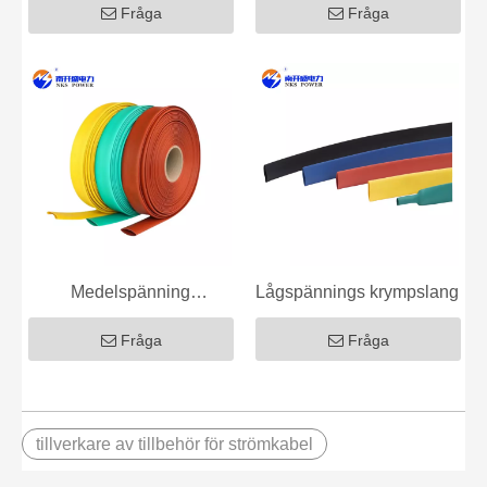
Fråga
Fråga
Medelspänning
Lågspännings krympslang
krympslang
Fråga
Fråga
tillverkare av tillbehör för strömkabel