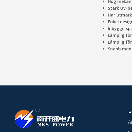
Hög mekanis
Stark UV-b
Har utmärk
Enkel desig
Inbyggd spä
Lämplig fö
Lämplig för
Snabb monte
P
A