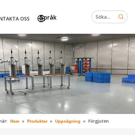
Språk
NTAKTA OSS
här:
»
»
»
Förgjuten
Hem
Produkter
Uppsägning