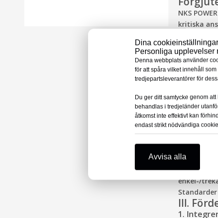
Förgjut
NKS POWER ä
kritiska an
anslutninga
Dina cookieinställningar
Denna kateg
Personliga upplevelser m
terminering
Denna webbplats använder cooki
med gjutpro
för att spåra vilket innehåll so
tredjepartsleverantörer för des
Som tillver
och skrädda
Du ger ditt samtycke genom att k
Ⅰ. Intro
behandlas i tredjeländer utanf
Förgjutna k
åtkomst inte effektivt kan förh
gränssnitt 
endast strikt nödvändiga cooki
skärmsnitt
kabelisoler
Avvisa alla
är nära kom
tillbehören
enkel-/trek
Standarder 
III. För
1. Integre