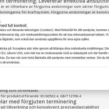
en terminering: Levererar effektiva anslutni
r en tillverkare av förgjutna avslutningar som sätter förgjutn
slutningarna för kraftsystem. Förgjutna anslutningar är konstru
r och långsiktigt skydd mellan kablar och ledande komponenter
.
ori omfattar leverans av lågspännings- till medelhöga spännin
ed full kontroll.
sprodukter. Vi tar vår utgångspunkt från kundernas applikati
es och liknande teknologier ('cookies'). Med förbehåll för ditt samtycke, kommer 
cessexpertis för att leverera avslutningar med utmärkt isoleri
m intresserar dig, och marknadsföringscookies för att visa intressebaserad reklam. V
sa åtgärder, som också kan använda uppgifterna för sina egna syften.
kare levererar vi varje förgjuten terminering som uppfyller vår 
rsydda tjänster som säkerställer tillförlitliga anslutningar och s
licka på 'Acceptera alla' eller genom att tillämpa dina individuella inställningar. D
duktion till
Premoulded Termination
ör EU, såsom USA, som inte har en motsvarande nivå av dataskydd och där framför a
abelavslutningar är inlagda med spänningskontrolldelar i isoleri
indras. Du kan när som helst återkalla ditt samtycke med omedelbar verkan. Om du kl
existerar, genom spänningskontrolldelarna för att effektivt l
es att användas.
. Användning av silikongummi hög motståndskraft, hög tempera
ing för att anta interferens kombinerad design. Detta säkerställ
binerat utan inre krypning. För att möta de fyra typer av föror
. 36kV prefabricerade kallkrympande strömkabeltillbehör är läm
ärnig XLPE-strömkabel.
för produktutförande: IEC60502.4, GB/T12706.4
delar med förgjuten terminering
rad tillverkning och konsekvent prestandastabilitet