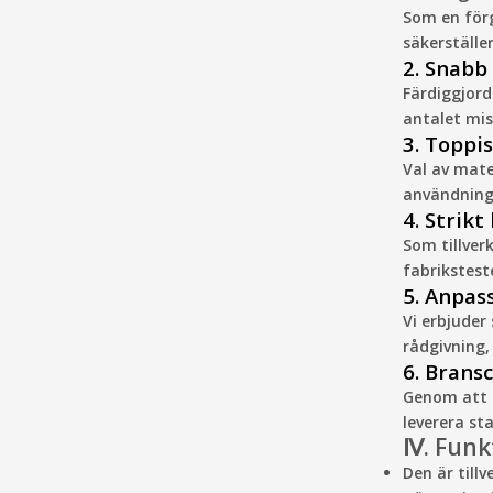
Som en förg
säkerställe
2. Snabb
Färdiggjord
antalet mis
3. Toppi
Val av mate
användning 
4. Strik
Som tillver
fabrikstest
5. Anpas
Vi erbjuder
rådgivning,
6. Brans
Genom att f
leverera st
Ⅳ. Funk
Den är till