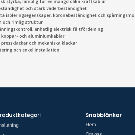
k styrka, lämplig för en mängd olika kraftkablar
eständighet och stark väderbeständighet
ta isoleringsegenskaper, koronabeständighet och spårningsmo
n och rimlig struktur
nningskontroll, enhetlig elektrisk fältfördelning
r koppar- och aluminiumkablar
 pressklackar och mekaniska klackar
ring och enkel installation
roduktkategori
Snabblänkar
Hem
nslutning
Om oss