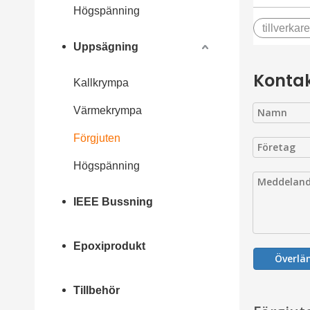
Högspänning
tillverkar
Uppsägning
Kontak
Kallkrympa
Värmekrympa
Förgjuten
Högspänning
IEEE Bussning
Epoxiprodukt
Överl
Tillbehör