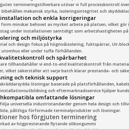
juten termineringstillverkare utövar vi full processkontroll öv
r bibehållen mekanisk styrka, isoleringsintegritet och skyddsklas
 installation och enkla korrigeringar
 form minskar behovet av mycket arbete på platsen, vilket gör
stag under installationen samtidigt som arbetshastigheten på 
solering och miljöstyrka
rial och design fokus på högnivåisolering, fuktspärrar, UV-blo
utomhus eller under tuffa förhållanden.
t kvalitetskontroll och spårbarhet
kare tillhandahåller vi end-to-end kvalitetskontroll från materia
er, vilket säkerställer att varje batch klarar prestanda- och sä
sning och teknisk support
 skräddarsydda lösningar baserade på platsförhållanden, kabels
 installationsutbildning och eftermarknadsservice hjälper kund
chkompatibla omfattande lösningar
ölja universella industristandarder genom hela design och tillve
abila, pålitliga förformade terminalprodukter och lösningar.
tioner hos förgjuten terminering
verkad av högpresterande flytande silikongummi